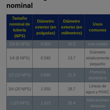
nominal
Tamaño
Diámetro
Diámetro
nominal de
Usos
exterior (en
exterior (en
tubería
comunes
pulgadas)
milímetros)
(NPS)
1/8 (6 NPS)
0.405
10.3
Uso común
Diámetro
1/4 (8 NPS)
0.540
13.7
relativamente
pequeño
Plomería
1/2 (15 NPS)
0.840
21.3
doméstica
Líneas de
3/4 (20 NPS)
1.050
26.7
agua y HVAC
Aplicaciones
1 (25 NPS)
1.315
33.4
diversas