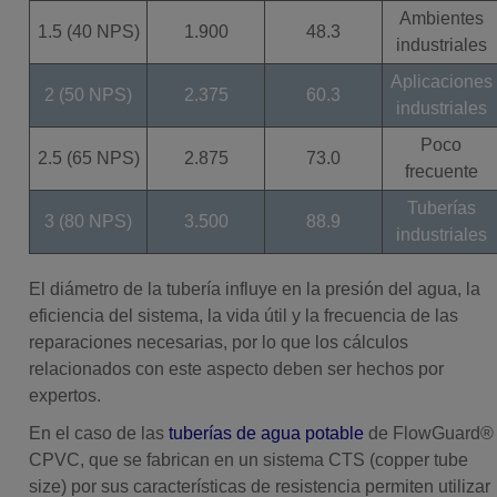
Ambientes
1.5 (40 NPS)
1.900
48.3
industriales
Aplicaciones
2 (50 NPS)
2.375
60.3
industriales
Poco
2.5 (65 NPS)
2.875
73.0
frecuente
Tuberías
3 (80 NPS)
3.500
88.9
industriales
El diámetro de la tubería influye en la presión del agua, la
eficiencia del sistema, la vida útil y la frecuencia de las
reparaciones necesarias, por lo que los cálculos
relacionados con este aspecto deben ser hechos por
expertos.
En el caso de las
tuberías de agua potable
de FlowGuard®
CPVC, que se fabrican en un sistema CTS (copper tube
size) por sus características de resistencia
permiten utilizar