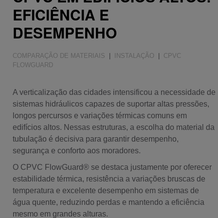
Sustentabilidade
EFICIÊNCIA E
DESEMPENHO
COMPARAÇÃO DE MATERIAIS
|
INSTALAÇÃO
|
CPVC
FLOWGUARD
A verticalização das cidades intensificou a necessidade de
sistemas hidráulicos capazes de suportar altas pressões,
longos percursos e variações térmicas comuns em
edifícios altos. Nessas estruturas, a escolha do material da
tubulação é decisiva para garantir desempenho,
segurança e conforto aos moradores.
O CPVC FlowGuard® se destaca justamente por oferecer
estabilidade térmica, resistência a variações bruscas de
temperatura e excelente desempenho em sistemas de
água quente, reduzindo perdas e mantendo a eficiência
mesmo em grandes alturas.