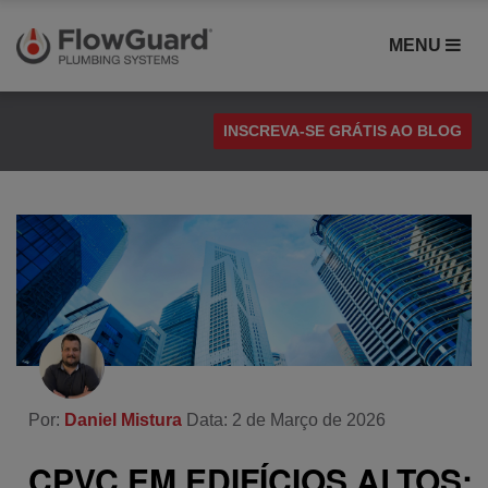
MENU
INSCREVA-SE GRÁTIS AO BLOG
Cimento Solvente
Comparação de Materiais
Compatibilidade
CPVC FlowGuard
Desempenho CPVC
Estudo de Caso
Instalação
Por:
Daniel Mistura
Data: 2 de Março de 2026
Saúde e Segurança
CPVC EM EDIFÍCIOS ALTOS:
Sistemas de Canalização