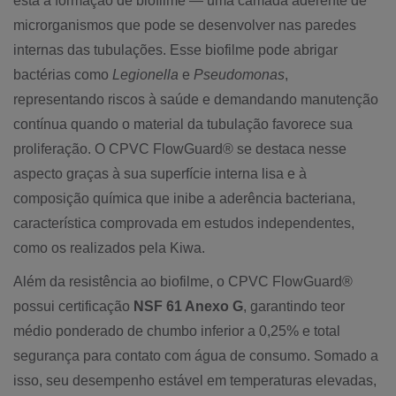
está a formação de biofilme — uma camada aderente de
microrganismos que pode se desenvolver nas paredes
internas das tubulações. Esse biofilme pode abrigar
bactérias como
Legionella
e
Pseudomonas
,
representando riscos à saúde e demandando manutenção
contínua quando o material da tubulação favorece sua
proliferação. O CPVC FlowGuard® se destaca nesse
aspecto graças à sua superfície interna lisa e à
composição química que inibe a aderência bacteriana,
característica comprovada em estudos independentes,
como os realizados pela Kiwa.
Além da resistência ao biofilme, o CPVC FlowGuard®
possui certificação
NSF 61 Anexo G
, garantindo teor
médio ponderado de chumbo inferior a 0,25% e total
segurança para contato com água de consumo. Somado a
isso, seu desempenho estável em temperaturas elevadas,