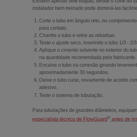
Existem apenas sete etapas, desde o corte do tu
instalador bem treinado pode dominá-las facilm
Corte o tubo em ângulo reto, no comprimento
para contato.
Chanfre o tubo e retire as rebarbas.
Teste o ajuste seco, inserindo o tubo 1/3 - 2
Aplique o cimento solvente no exterior do tu
na quantidade recomendada pelo fabricante.
Encaixe o tubo na conexão girando levemente 
aproximadamente 30 segundos.
Deixe o tubo curar, novamente de acordo co
adesivo.
Teste o sistema de tubulação.
Para tubulações de grandes diâmetros, equipam
®
especialista técnico de FlowGuard
antes de in