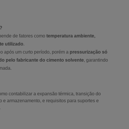
r?
epende de fatores como
temperatura ambiente,
e utilizado
.
o após um curto período, porém a
pressurização só
o pelo fabricante do cimento solvente
, garantindo
rmada.
omo contabilizar a expansão térmica, transição do
o e armazenamento, e requisitos para suportes e
.