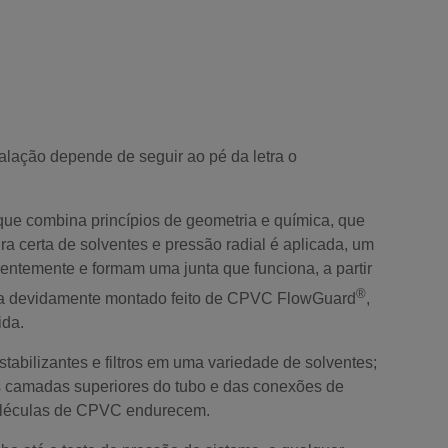
talação depende de seguir ao pé da letra o
que combina princípios de geometria e química, que
ra certa de solventes e pressão radial é aplicada, um
ntemente e formam uma junta que funciona, a partir
®
a devidamente montado feito de CPVC FlowGuard
,
ida.
tabilizantes e filtros em uma variedade de solventes;
s camadas superiores do tubo e das conexões de
oléculas de CPVC endurecem.