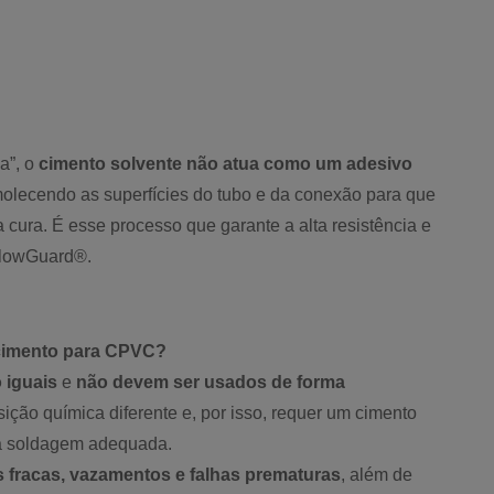
a”, o
cimento solvente não atua como um adesivo
molecendo as superfícies do tubo e da conexão para que
cura. É esse processo que garante a alta resistência e
FlowGuard®.
 cimento para CPVC?
 iguais
e
não devem ser usados de forma
ção química diferente e, por isso, requer um cimento
 a soldagem adequada.
s fracas, vazamentos e falhas prematuras
, além de