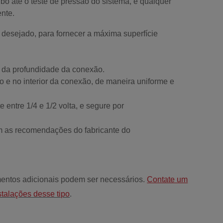
bo até o teste de pressão do sistema, e qualquer
ente.
 desejado, para fornecer a máxima superfície
/3 da profundidade da conexão.
bo e no interior da conexão, de maneira uniforme e
entre 1/4 e 1/2 volta, e segure por
m as recomendações do fabricante do
entos adicionais podem ser necessários.
Contate um
stalações desse tipo
.