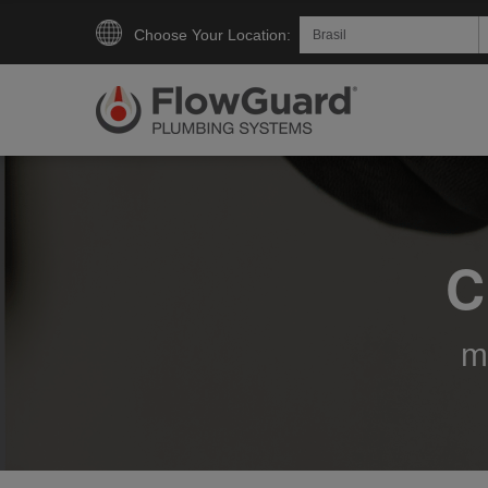
Choose Your Location:
C
m