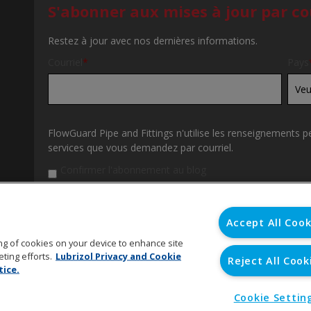
S'abonner aux mises à jour par co
Restez à jour avec nos dernières informations.
Courriel
*
Pays
FlowGuard Pipe and Fittings n'utilise les renseignements p
services que vous demandez par courriel.
Confirmer l'abonnement au blog
En cliquant sur soumettre ci-dessous, vous consentez à ce
les informations personnelles soumises ci-dessus pour vo
d'informations, consultez notre politique de confidentialité
Accept All Cook
ring of cookies on your device to enhance site
ting efforts.
Lubrizol Privacy and Cookie
Reject All Cook
tice.
Cookie Settin