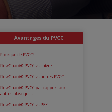
Avantages du PVCC
Pourquoi le PVCC?
FlowGuard® PVCC vs cuivre
FlowGuard® PVCC vs autres PVCC
FlowGuard® PVCC par rapport aux
autres plastiques
FlowGuard® PVCC vs PEX