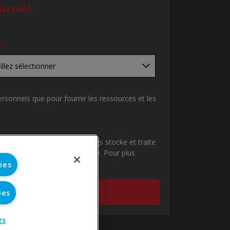
urriel
*
ersonnels que pour fournir les ressources et les
 que FlowGuard Pipe & Fittings stocke et traite
us fournir le contenu demandé. Pour plus
.
ies
ies
gs