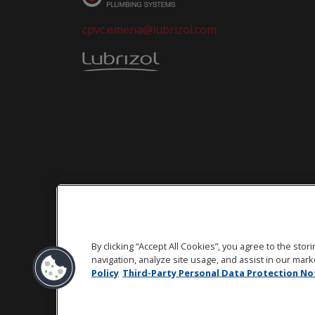
cpvc.emena@lubrizol.com
By clicking “Accept All Cookies”, you agree to the sto
navigation, analyze site usage, and assist in our marke
Policy
Third-Party Personal Data Protection No