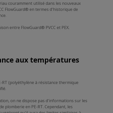
ériau couramment utilisé dans les nouveaux
PVCC FlowGuard® en termes d'historique de
nce.
ison entre FlowGuard® PVCC et PEX.
tance aux températures
E-RT (polyéthylène à résistance thermique
fié.
ution, on ne dispose pas d'informations sur les
de plomberie en PE-RT. Cependant, les
uggèrent qu'il aura des limites similaires à