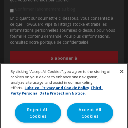
Confirmer l'abonnement au blog
En cliquant sur soumettre ci-dessous, vous consentez à
ce que FlowGuard Pipe & Fittings stocke et traite les
informations personnelles soumises ci-dessus pour vous
fournir le contenu demandé. Pour plus d'informations,
consultez notre politique de confidentialité.
By clicking “Accept All Cookies”, you agree to the storing of
cookies on your device to enhance site navigation,
analyze site usage, and assist in our marketing
efforts.
Lubrizol Privacy and Cookie Policy
Third-
Party Personal Data Protection Notice.
cpvc.emena@lubrizol.com
Reject All
Accept All
Cookies
Cookies
Copyright © 2020 Lubrizol Advanced Materials, Inc. | All