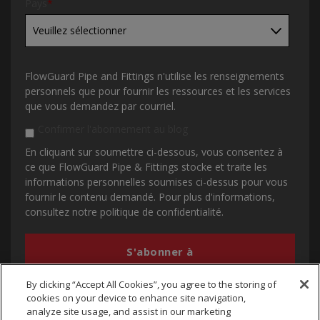
Pays
*
FlowGuard Pipe and Fittings n'utilise les renseignements
personnels que pour fournir les ressources et les services
que vous demandez par courriel.
Confirmer l'abonnement au blog
En cliquant sur soumettre ci-dessous, vous consentez à
ce que FlowGuard Pipe & Fittings stocke et traite les
informations personnelles soumises ci-dessus pour vous
fournir le contenu demandé. Pour plus d'informations,
consultez notre politique de confidentialité.
By clicking “Accept All Cookies”, you agree to the storing of
cookies on your device to enhance site navigation,
analyze site usage, and assist in our marketing