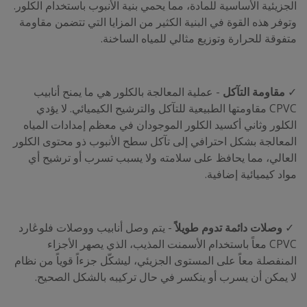
الجزيئية الأساسية للمادة، مما يحمي بنية الأنبوب باستخدام الكلور.
وتوفر هذه القوة في البنية الكثير من المزايا التي تتضمن مقاومة
متفوقة للحرارة وتوزيع مثالي للمياه الساخنة.
✓
مقاومة التآكل
- عملية المعالجة بالكلور هي ما يمنح أنابيب
CPVC مقاومتها الطبيعية للتآكل والترشيح الكيميائي. لا يؤدي
الكلور وثاني أكسيد الكلور الموجودان في معظم إمدادات المياه
المعالجة بشكل احترافي إلى تآكل سطح الأنبوب ذو محتوى الكلور
العالي، مما يحافظ على سلامته ولا يسبب تسرب أو ترشيح أي
مواد كيميائية إضافية.
✓
وصلات دائمة تدوم طويلاً
- يتم وصل أنابيب ووصلات فلوڠارد
CPVC معاً باستخدام الأسمنت المذيب، الذي يصهر الأجزاء
المنفصلة معاً على المستوى الجزيئي، ليشكّل جزءاً قوياً من نظام
لا يمكن أن يسرب أو ينكسر في حال تركيبه بالشكل الصحيح.