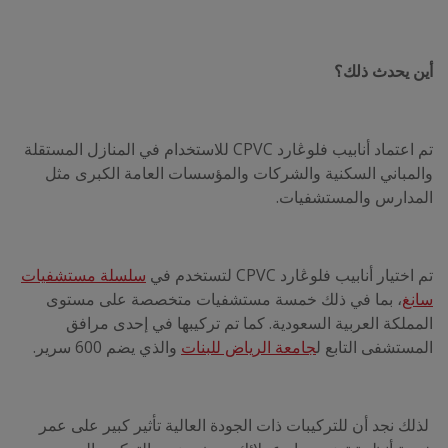
أين يحدث ذلك؟
تم اعتماد أنابيب فلوڠارد CPVC للاستخدام في المنازل المستقلة
والمباني السكنية والشركات والمؤسسات العامة الكبرى مثل
المدارس والمستشفيات.
تم اختيار أنابيب فلوڠارد CPVC لتستخدم في
سلسلة مستشفيات
سانغ
، بما في ذلك خمسة مستشفيات متخصصة على مستوى
المملكة العربية السعودية. كما تم تركيبها في إحدى مرافق
المستشفى التابع ل
جامعة الرياض للبنات
والذي يضم 600 سرير.
لذلك نجد أن للتركيبات ذات الجودة العالية تأثير كبير على عمر