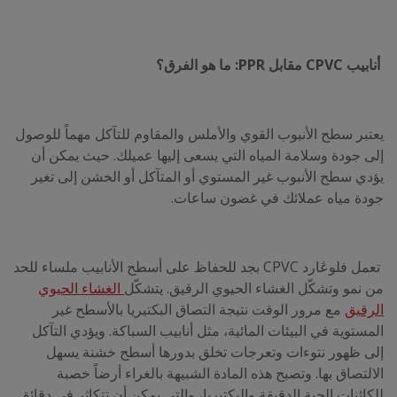
أنابيب CPVC مقابل PPR: ما هو الفرق؟
يعتبر سطح الأنبوب القوي والأملس والمقاوم للتآكل مهماً للوصول
إلى جودة وسلامة المياه التي يسعى إليها عميلك. حيث يمكن أن
يؤدي سطح الأنبوب غير المستوي أو المتآكل أو الخشن إلى تغير
جودة مياه عملائك في غضون ساعات.
تعمل فلوڠارد CPVC بجد للحفاظ على أسطح الأنابيب ملساء للحد
من نمو وتشكّل الغشاء الحيوي الرقيق. يتشكّل
الغشاء الحيوي
الرقيق
مع مرور الوقت نتيجة التصاق البكتيريا بالأسطح غير
المستوية في البيئات المائية، مثل أنابيب السباكة. ويؤدي التآكل
إلى ظهور نتوءات وتعرجات تخلق بدورها أسطح خشنة يسهل
الالتصاق بها. وتصبح هذه المادة الشبيهة بالغراء أرضاً خصبة
للكائنات الحية الدقيقة والبكتيريا، والتي يمكن أن تتكاثر في دقائق.