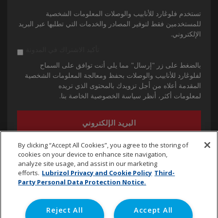
تستخدم فلوڠارد للأنابيب والوصلات المعلومات الشخصية
للمستخدمين فقط لتوفير المصادر والخدمات التي تطلبها عبر البريد
الإلكتروني.
تأكيد الاشتراك في المدونة
بالضغط على زر "إرسال" مما يلي أنت توافق على السماح
لفلوڠارد للأنابيب والوصلات بحفظ ومعالجة المعلومات الشخصية
المقدمة أعلاه من أجل تزويدك بالمحتوى الذي تريده
لمعلومات أكثر، أنظر سياسة الخصوصية الخاصة بنا.
By clicking “Accept All Cookies”, you agree to the storing of
cookies on your device to enhance site navigation,
analyze site usage, and assist in our marketing
efforts.
Lubrizol Privacy and Cookie Policy
Third-
Party Personal Data Protection Notice.
cpvc.emena@lubrizol.com
Reject All
Accept All