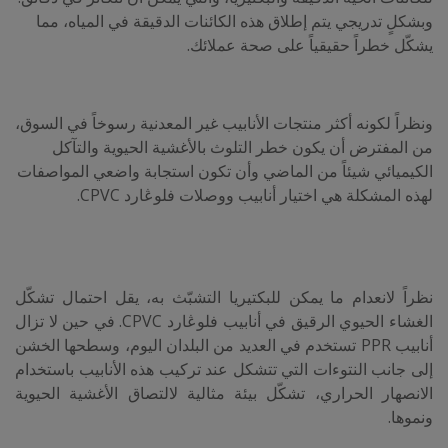
وبشكلٍ تدريجي يتم إطلاق هذه الكائنات الدقيقة في المياه، مما
يشكّل خطراً حقيقياً على صحة عملائك.
ونظراً لكونه أكثر منتجات الأنابيب غير المعدنية رسوخاً في السوق،
من المفترض أن يكون خطر التلوث بالأغشية الحيوية والتآكل
الكيميائي شيئاً من الماضي وأن تكون استجابة واضعي المواصفات
لهذه المشكلة هي اختيار أنابيب ووصلات فلوڠارد CPVC.
نظراً لانعدام ما يمكن للبكتيريا التشبّث به، يقل احتمال تشكّل
الغشاء الحيوي الرقيق في أنابيب فلوڠارد CPVC. في حين لا تزال
أنابيب PPR تستخدم في العديد من البلدان اليوم، وسطحها الخشن
إلى جانب النتوءات التي تتشكل عند تركيب هذه الأنابيب باستخدام
الانصهار الحراري، تشكّل بيئة مثالية لالتصاق الأغشية الحيوية
ونموها.