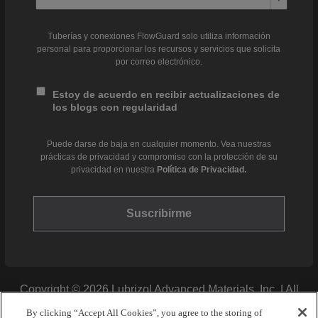
Tuberías y conexiones FlowGuard solo utiliza información
personal para proporcionar los recursos y servicios que solicita
por correo electrónico.
Estoy de acuerdo en recibir actualizaciones de
los blogs con regularidad
Puede darse de baja en cualquier momento. Vea nuestras
prácticas de privacidad y compromiso con la protección de su
privacidad en nuestra
Política de Privacidad.
Copyright © 2026 Lubrizol Advanced Materials, Inc. | All
Rights Reserved. |
Privacy Policy
By clicking “Accept All Cookies”, you agree to the storing of