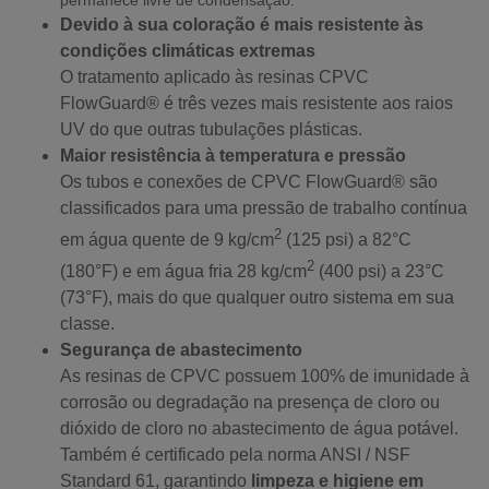
Devido à sua coloração é mais resistente às
condições climáticas extremas
O tratamento aplicado às resinas CPVC
FlowGuard® é
três vezes mais resistente aos raios
UV
do que outras tubulações plásticas.
Maior resistência à temperatura e pressão
Os tubos e conexões de CPVC FlowGuard® s
ão
classificados para uma pressão de trabalho contínua
2
em água quente de 9 kg/cm
(125 psi) a 82°C
2
(180°F) e em água fria 28 kg/cm
(400 psi) a 23°C
(73°F), mais do que qualquer outro sistema em sua
classe.
Segurança de abastecimento
As resinas de CPVC possuem 100% de imunidade à
corrosão ou degradação na presença de cloro ou
dióxido de cloro no abastecimento de água potável.
Também é certificado pela norma ANSI / NSF
Standard 61, garantindo
limpeza e higiene em