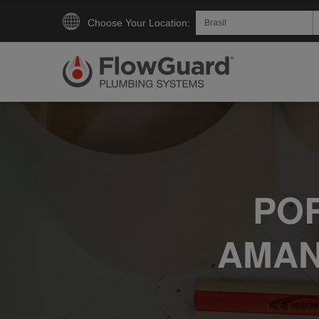
Choose Your Location:
PO
AMAN