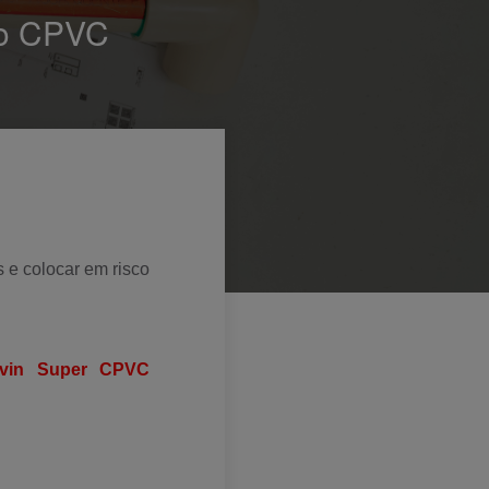
do CPVC
 e colocar em risco
vin Super CPVC