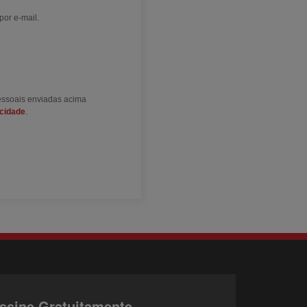
por e-mail.
essoais enviadas acima
acidade
.
ssine Gratuitamente