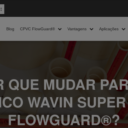
Blog
CPVC FlowGuard®
Vantagens
Aplicações
R QUE MUDAR PAR
CO WAVIN SUPER
FLOWGUARD®?