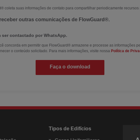
 coleta suas informações de contato para compartilhar periodicamente recursos 
receber outras comunicações de FlowGuard®.
 ser contactado por WhatsApp.
 você concorda em permitir que FlowGuard® armazene e processe as informações p
rnecer o conteúdo solicitado. Para mais informações, visite nossa
Política de Priv
Tipos de Edifícios
A