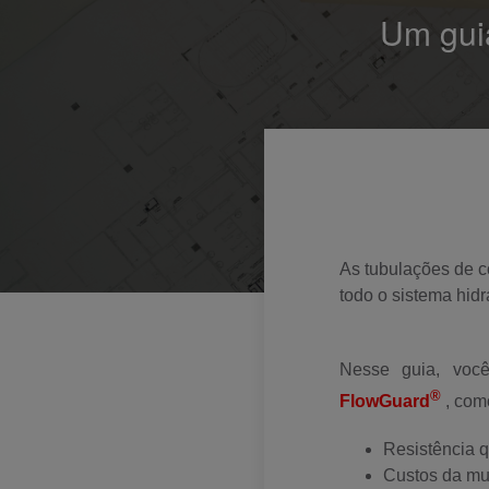
Um gui
As tubulações de c
todo o sistema hid
Nesse guia, voc
®
FlowGuard
, com
Resistência q
Custos da m