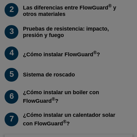
®
2
Las diferencias entre FlowGuard
y
otros materiales
Pruebas de resistencia: impacto,
3
presión y fuego
4
®
¿Cómo instalar FlowGuard
?
5
Sistema de roscado
¿Cómo instalar un boiler con
6
®
FlowGuard
?
¿Cómo instalar un calentador solar
7
®
con FlowGuard
?