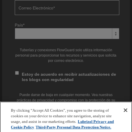
Correo Electrónico
*
País
*
Tuberías y conexiones FlowGuard solo utiliza información
personal para proporcionar los recursos y servicios que solicita
por correo electrónico.
Estoy de acuerdo en recibir actualizaciones de
los blogs con regularidad
Puede darse de baja en cualquier momento. Vea nuestras
prácticas de privacidad y compromiso con la protección de su
privacidad en nuestra
Política de Privacidad.
By clicking “Accept All Cookies”, you agree to the storing of
cookies on your device to enhance site navigation, analyze site
usage, and assist in our marketing efforts.
Lubrizol Privacy and
Cookie Policy
Third-Party Personal Data Protection Notice.