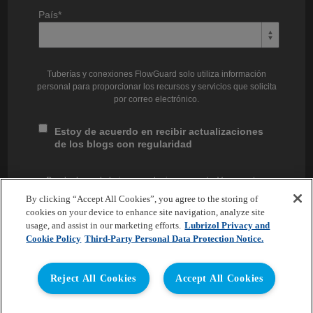
País
*
Tuberías y conexiones FlowGuard solo utiliza información
personal para proporcionar los recursos y servicios que solicita
por correo electrónico.
Estoy de acuerdo en recibir actualizaciones
de los blogs con regularidad
Puede darse de baja en cualquier momento. Vea nuestras
prácticas de privacidad y compromiso con la protección de su
By clicking “Accept All Cookies”, you agree to the storing of
privacidad en nuestra
Política de Privacidad.
cookies on your device to enhance site navigation, analyze site
usage, and assist in our marketing efforts.
Lubrizol Privacy and
Cookie Policy
Third-Party Personal Data Protection Notice.
Reject All Cookies
Accept All Cookies