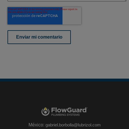
México:
gabriel.borbolla@lubrizol.com