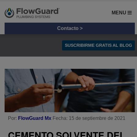
MENU
Contacto >
SUSCRIBIRME GRATIS AL BLOG
Tips y Consejos
Radiación UV en Tuberías
Comparación de materiales
Por:
FlowGuard Mx
Fecha: 15 de septiembre de 2021
CEMENTO SOLVENTE DEL