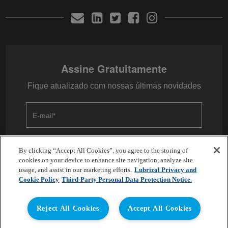
Assine Gratuitamente
Fique atualizado com nossas últimas novidades
E-mail
*
By clicking “Accept All Cookies”, you agree to the storing of
cookies on your device to enhance site navigation, analyze site
usage, and assist in our marketing efforts.
Lubrizol Privacy and
Cookie Policy
Third-Party Personal Data Protection Notice.
Copyright © 2026 Lubrizol Advanced Materials, Inc. | All
Reject All Cookies
Accept All Cookies
Rights Reserved.