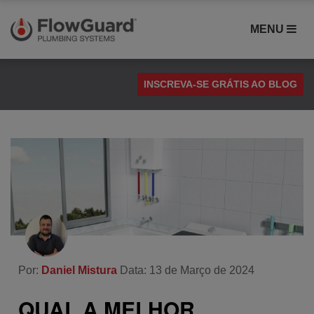
MENU
INSCREVA-SE GRÁTIS AO BLOG
Cimento Solvente
Comparação de Materiais
Compatibilidade
CPVC FlowGuard
Desempenho CPVC
Estudo de Caso
Instalação
Por:
Daniel Mistura
Data: 13 de Março de 2024
Saúde e Segurança
QUAL A MELHOR
Sistemas de Canalização