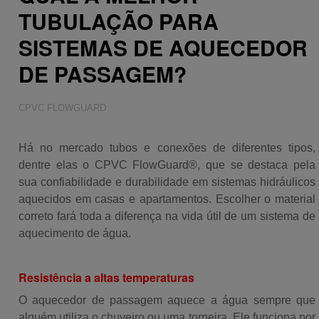
Sustentabilidade
TUBULAÇÃO PARA
SISTEMAS DE AQUECEDOR
DE PASSAGEM?
CPVC FLOWGUARD
Há no mercado tubos e conexões de diferentes tipos
,
dentre elas o CPVC
FlowGuard
®
,
que
se destaca pela
sua confiabilidade e durabilidade
em sistemas hidráulicos
aquecidos em casas e apartamentos.
Escolher
o material
correto fará toda a diferença na vida útil de um sistema de
aquecimento de água.
Resistência a altas temperaturas
O aquecedor de passagem aquece a água sempre que
alguém utiliza o chuveiro ou uma torneira. Ele funciona por