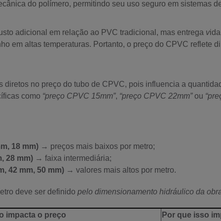
mecânica do polímero, permitindo seu uso seguro em sistemas de
usto adicional em relação ao PVC tradicional, mas entrega
v
ida
o em altas temperaturas. Portanto, o preço do CPVC reflete di
s diretos no preço do tubo de CPVC, pois influencia a quantida
cíficas como
“preço CPVC 15mm”
,
“preço CPVC 22mm”
ou
“pr
mm, 18 mm)
→ preços mais baixos por metro;
m, 28 mm)
→ faixa intermediária;
m, 42 mm, 50 mm)
→ valores mais altos por metro.
etro deve ser definido
pelo dimensionamento hidráulico da obr
 impacta o preço
Por que isso im