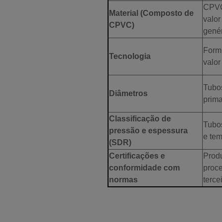
CPVC
Material (Composto de
valo
CPVC)
genér
Form
Tecnologia
valor
Tubos
Diâmetros
prima
Classificação de
Tubo
pressão e espessura
e tem
(SDR)
Certificações e
Produ
conformidade com
proce
normas
terce