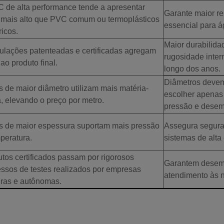
 de alta performance tende a apresentar
Garante maior re
r mais alto que PVC comum ou termoplásticos
essencial para á
icos.
Maior durabilida
ulações patenteadas e certificadas agregam
rugosidade inter
 ao produto final.
longo dos anos.
Diâmetros devem
 de maior diâmetro utilizam mais matéria-
escolher apenas
, elevando o preço por metro.
pressão e desem
s de maior espessura suportam mais pressão
Assegura segura
peratura.
sistemas de alta
tos certificados passam por rigorosos
Garantem desem
ssos de testes realizados por empresas
atendimento às n
iras e autônomas.