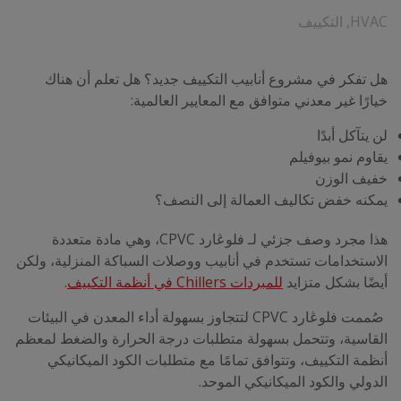
HVAC
,
التكييف
هل تفكر في مشروع أنابيب التكييف جديد؟ هل تعلم أن هناك
خيارًا غير معدني متوافق مع المعايير العالمية:
لن يتآكل أبدًا
يقاوم نمو بيوفيلم
خفيف الوزن
يمكنه خفض تكاليف العمالة إلى النصف؟
هذا مجرد وصف جزئي لـ فلوڠارد CPVC، وهي مادة متعددة
الاستخدامات تستخدم في أنابيب ووصلات السباكة المنزلية، ولكن
أيضًا بشكل متزايد
للمبردات
Chillers
في أنظمة التكييف
.
صُممت فلوڠارد CPVC لتتجاوز بسهولة أداء المعدن في البيئات
القاسية، وتتحمل بسهولة متطلبات درجة الحرارة والضغط لمعظم
أنظمة التكييف، وتتوافق تمامًا مع متطلبات الكود الميكانيكي
الدولي والكود الميكانيكي الموحد.