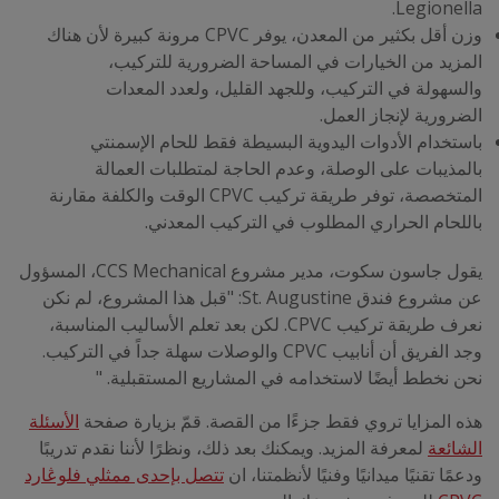
Legionella.
وزن أقل بكثير من المعدن، يوفر CPVC مرونة كبيرة لأن هناك
المزيد من الخيارات في المساحة الضرورية للتركيب،
والسهولة في التركيب، وللجهد القليل، ولعدد المعدات
الضرورية لإنجاز العمل.
باستخدام الأدوات اليدوية البسيطة فقط للحام الإسمنتي
بالمذيبات على الوصلة، وعدم الحاجة لمتطلبات العمالة
المتخصصة، توفر طريقة تركيب CPVC
الوقت والكلفة مقارنة
باللحام الحراري المطلوب في التركيب المعدني.
يقول جاسون سكوت، مدير مشروع CCS Mechanical، المسؤول
عن مشروع فندق St. Augustine: "قبل هذا المشروع، لم نكن
نعرف طريقة تركيب CPVC. لكن بعد تعلم الأساليب المناسبة،
وجد الفريق أن أنابيب CPVC
والوصلات سهلة جداً في التركيب.
نحن نخطط أيضًا لاستخدامه في المشاريع المستقبلية. "
هذه المزايا تروي فقط جزءًا من القصة. قمّ بزيارة صفحة
الأسئلة
الشائعة
لمعرفة المزيد. ويمكنك بعد ذلك، ونظرًا لأننا نقدم تدريبًا
ودعمًا تقنيًا ميدانيًا وفنيًا لأنظمتنا، ان
تتصل بإحدى ممثلي فلوڠارد