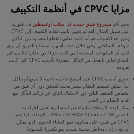
مزايا
CPVC
في أنظمة التكييف
يجب أخذ
مشروع فندق حديث في سانت أوغسطين
في فلوريدا
على سبيل المثال: لقد تم تغيير أنابيب نظام التكييف إلى CPVC.
ومن أحد الأسباب هو أنه كانت تعاني القطع المعدنية من التآكل
لموقعه الساحلي. وفي خلال بضعة أشهر، استطاع الفريق أن يرى
كيف أن المكونات المعدنية التي كانت جزءًا من نظام التكييف في
الفندق تعاني بالفعل من التآكل، مقارنةً بأنابيب CPVC التي كانت
تقاومه.
تحتوي أنابيب CPVC على أسطح داخلية ناعمة لا تتسع أو تتآكل
أبداً، يمكن تصميم النظام بقطر محدد للتدفق دون أي قلق من
انخفاض الضغط الناتج عن الاحتكاك الناتج عن تراكم التآكل مع
تقدم النظام في العمر.
يمكن لهذه الأسطح الملساء غير المسامية تحمل إجراءات
التعقيم ANSI / ASHRAE Standard 188 ، بالإضافة لما يحمله
CPVC
من قدرة على مقاومة نمو الغشاء الحيوي الذي يمكن
أن يؤدي إلى مخاطر صحية بسبب نمو بكتيريا الليجيونلا