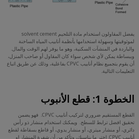
يفضل المقاولون استخدام مادة التلحيم solvent cement
لموثوقيتها وسهولة استخدامها بأنظمة أنابيب المياه الساخنة
والباردة في المنشآت السكنية، وهو ما يوفر لهم الوقت والمال.
وببساطة يمكن لأي شخص سواء كان المقاول أو صاحب المنزل،
أن يقوم بتجميع نظام أنابيب CPVC بفاعلية، وذلك عن طريق اتباع
التعليمات التالية.
الخطوة 1: قطع الأنبوب
القطع المستقيم ضروري لتركيب أنابيب CPVC. فهو يضمن
تحقيق افضل ترابط للسطح. ويمكنك استخدام منشار ذو رأس
دائري، أو منشار ميتري، أو منشار يدوي، أو قاطع بسقاطة لقطع
أنابيب CPVC. اختر ما يناسبك، وتأكد من أن شفرة المنشار او