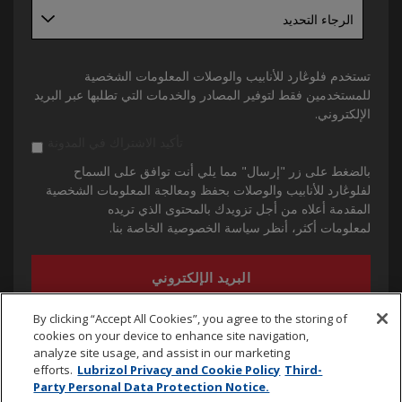
تستخدم فلوڠارد للأنابيب والوصلات المعلومات الشخصية
للمستخدمين فقط لتوفير المصادر والخدمات التي تطلبها عبر البريد
الإلكتروني.
تأكيد الاشتراك في المدونة
بالضغط على زر "إرسال" مما يلي أنت توافق على السماح
لفلوڠارد للأنابيب والوصلات بحفظ ومعالجة المعلومات الشخصية
المقدمة أعلاه من أجل تزويدك بالمحتوى الذي تريده
لمعلومات أكثر، أنظر سياسة الخصوصية الخاصة بنا.
By clicking “Accept All Cookies”, you agree to the storing of
cookies on your device to enhance site navigation,
analyze site usage, and assist in our marketing
efforts.
Lubrizol Privacy and Cookie Policy
Third-
Party Personal Data Protection Notice.
cpvc.emena@lubrizol.com