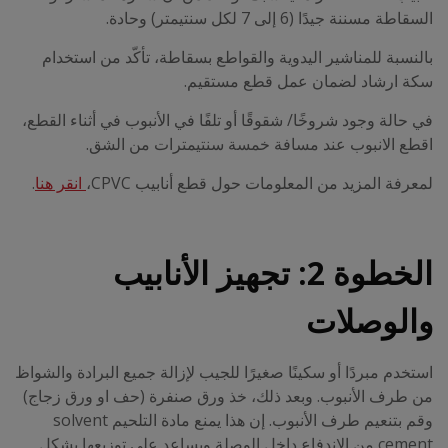
السقاطة مسننة جيدًا (6 إلى 7 لكل سنتيمتر) وحادة.
بالنسبة للمناشير اليدوية والقواطع بسقاطة، تأكّد من استخدام
سكة ارشاد لضمان عمل قطع مستقيم.
في حالة وجود شروخًا/ شقوقًا أو تلفًا في الأنبوب في أثناء القطع،
اقطع الانبوب عند مسافة خمسة سنتيمترات من الشق.
لمعرفة المزيد من المعلومات حول قطع أنابيب CPVC،
انقر هنا
.
الخطوة 2: تجهيز الأنابيب
والوصلات
استخدم مبردًا أو سكينًا صغيرًا للجيب لإزالة جميع البرادة والشواظ
من طرف الأنبوب. وبعد ذلك، خذ ورق صنفرة (حف او ورق زجاج)
وقم بتنعيم طرف الأنبوب. إن هذا يمنع مادة التلحيم solvent
cement من الاندفاع داخل الوصلة ويساعد على توزيعها بشكل