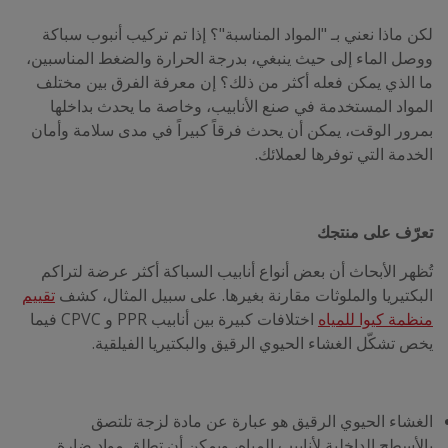
لكن ماذا نعني بـ "المواد المناسبة"؟ إذا تم تركيب أنبوب سباكة
ووصل الماء إلى حيث ينبغي، بدرجة الحرارة والضغط المناسبين،
ما الذي يمكن فعله أكثر من ذلك؟ إن معرفة الفرق بين مختلف
المواد المستخدمة في صنع الأنابيب، وخاصة ما يحدث بداخلها
بمرور الوقت، يمكن أن يحدث فرقاً كبيراً في مدى سلامة وأمان
الخدمة التي توفرها لعملائك.
تعرّف على منتجك
تُظهر الأبحاث أن بعض أنواع أنابيب السباكة أكثر عرضة لتراكم
البكتيريا والملوثات مقارنة بغيرها. على سبيل المثال، كشف
تقييم
منظمة كيوا للمياه
اختلافات كبيرة بين أنابيب PPR و CPVC فيما
يخص تشكّل الغشاء الحيوي الرقيق والبكتيريا الفيلقية.
الغشاء الحيوي الرقيق هو عبارة عن مادة لزجة تلتصق
بالأسطح الداخلية لأنابيب المياه، ويمكن أن تطلق مواد ضارة