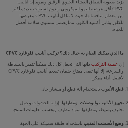
يزيد صعوبة التصاق الغشاء الحيوي الرقيق ونموه. إن أنابيب
CPVC أقل عرضة للنمو الميكروبي وتدوم لسنوات عديدة أكثر
من معظم منافساتها، حيث لا تتآكل أنابيب CPVC بتعرضها
للكلور وثاني أكسيد الكلور، مما يضمن مستوى سلامة أفضل
للمياه.
ما الذي يمكنك القيام به حيال ذلك؟ تركيب أنابيب فلوڠارد CPVC
إن
عملية التركيب
ذاتها التي تجعل كل ذلك ممكناً تتميز بالبساطة
والسرعة، إلا أنها تبقى مفتاح ضمان تقديم أنابيب فلوڠارد CPVC
لأفضل أداء ممكن.
قطع الأنبوب
باستخدام آلة قطع أو منشار حاد.
تجهيز الأنابيب والوصلات
وتنظيفها
بإزالة الحشوات وعمل
تجليف بسيط، وتنظيفها بمواد تنظيف وبحسب تعليمات المنتج.
وضع الأسمنت المذيب
باستخدام طبقة سميكة على الجهة