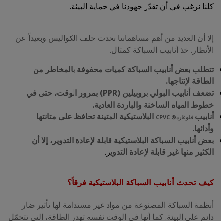
كلنا نرغب في أن تقدّر جهودنا في حماية البيئة.
إلا أن العديد من أهم مساهماتنا تحدث خلف الكواليس وبعيداً عن
الأنظار. خذ أنابيب السباكة كمثال.
تتطلب بعض أنابيب السباكة كميات محفوفة بالمخاطر من
الطاقة لإنتاجها.
تضعف أنابيب البولي بروبيلين (PPR) بمرور الوقت، حتى في
خطوط المياه الساخنة والباردة العادية.
أنابيب
البلاستيكية المتينة تحافظ على متانتها
فلوڠارد® CPVC
وأدائها.
بعض أنابيب السباكة البلاستيكية قابلة لإعادة التدوير، إلا أن
الكثير منها غير قابلة لإعادة التدوي
ر.
كيف تحدث أنابيب السباكة البلاستيكية فرقاً؟
أنظمة السباكة المصنوعة من مواد غير مستدامة لها تأثير ضار
دائم على البيئة. كما أنها في الوقت نفسه تهدر الطاقة، التي تتحمّل