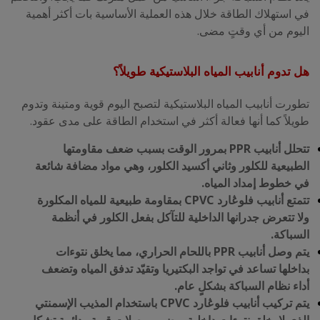
في استهلاك الطاقة خلال هذه العملية الأساسية بات أكثر أهمية
اليوم من أي وقتٍ مضى.
هل تدوم أنابيب المياه البلاستيكية طويلاً؟
تطورت أنابيب المياه البلاستيكية لتصبح اليوم قوية ومتينة وتدوم
طويلاً كما أنها فعالة أكثر في استخدام الطاقة على مدى عقود.
تتحلل أنابيب PPR بمرور الوقت بسبب ضعف مقاومتها
الطبيعية للكلور وثاني أكسيد الكلور، وهي مواد مضافة شائعة
في خطوط إمداد المياه.
تتمتع أنابيب فلوڠارد CPVC بمقاومة طبيعية للمياه المكلورة
ولا تتعرض جدرانها الداخلية للتآكل بفعل الكلور في أنظمة
السباكة.
يتم وصل أنابيب PPR باللحام الحراري، مما يخلق نتوءات
بداخلها تساعد في تواجد البكتيريا وتقيّد تدفق المياه وتضعف
أداء نظام السباكة بشكلٍ عام.
يتم تركيب أنابيب فلوڠارد CPVC باستخدام المذيب الإسمنتي