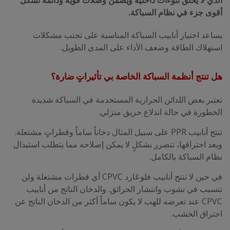
الذي لا يخلق نتوءات داخلية ويضمن وصلات قوية ودائمة تشكل
أقوى جزء في نظام السباكة.
يساعد اختيار أنابيب السباكة المناسبة على تجنب مشكلات
استهلاك الطاقة وضعف الأداء على المدى الطويل.
هل تنتج أنظمة السباكة الخاصة بي تأثيراتٍ ضارة؟
تعتبر بعض اللدائن الحرارية المستخدمة في السباكة شديدة
الخطورة في حالة اندلاع حريق منزلي.
تنتج أنابيب PPR على سبيل المثال دخاناً ساماً وقطراتٍ مشتعلة.
وبعد احتراقها، تتضرر بشكلٍ لا يمكن إصلاحه مما يتطلب استبدال
نظام السباكة بالكامل.
في حين لا تنتج أنابيب فلوڠارد CPVC أي قطرات مشتعلة ولن
تتسبب في نشوب وانتشار الحرائق. والدخان الناتج من أنابيب
CPVC عند تعرضه للهب لا يكون ساماً أكثر من الدخان الناتج عن
احتراق الخشب.