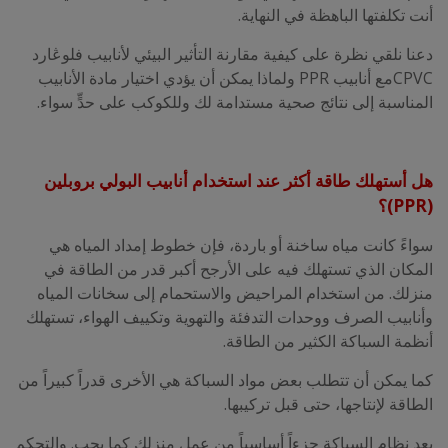
أنت تكلفتها الباهظة في النهاية.
دعنا نلقي نظرة على كيفية مقارنة التأثير البيئي لأنابيب فلوڠارد
CPVCمع أنابيب PPR ولماذا يمكن أن يؤدي اختيار مادة الأنابيب
المناسبة إلى نتائج صحية مستدامة لك وللكوكب على حدٍّ سواء.
هل أستهلك طاقة أكثر عند استخدام أنابيب البولي بروبلين
(PPR)؟
سواءً كانت مياه ساخنة أو باردة، فإن خطوط إمداد المياه هي
المكان الذي تستهلك فيه على الأرجح أكبر قدر من الطاقة في
منزلك. من استخدام المراحيض والاستحمام إلى سخانات المياه
وأنابيب الصرف ووحدات التدفئة والتهوية وتكييف الهواء، تستهلك
أنظمة السباكة الكثير من الطاقة.
كما يمكن أن تتطلب بعض مواد السباكة هي الأخرى قدراً كبيراً من
الطاقة لإنتاجها، حتى قبل تركيبها.
يعد نظام السباكة جزءاً أساسياً من عمل منزلك كما يجب. والتحكم