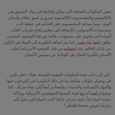
بعض المكونات الشائعة التي يمكن إيجادها في مياه الصنبور هي
الكالسيوم والمغنيسيوم. الكالسيوم ضروري لنمو عظام وأسنان
أقوى، بينما يساعد المغنيسيوم على التحكم في ضغط الدم
ومستويات الأنسولين، بالإضافة إلى تنظيم إيقاع ضربات القلب.
المياه التي تحتوي على مستويات عالية من هذا المحتوى المعدني
يطلق عليها
ماء عسر
. كما يتم إضافة الفلوريد إلى المياه في الكثير
من بلدان العالم، منذ
اعتماده
من قبل الجمعية الأمريكية لطب
الأسنان لتأثيره الفعال في الوقاية من تسوس الأسنان.
لكن إلى جانب هذه المكونات المفيدة للصحة، هناك خطر يكمن
في وصول ملوثات شائعة بما في ذلك البكتيريا غير المرغوب فيها
والمواد الكيميائية والمذيبات والمعادن أيضاً إلى مياه منزلك، كما
توضح
دراسة
أجرتها هيئة المسح الجيولوجي الأمريكية ووكالة
حماية البيئة. إذاً، كيف نعرف ما إذا كانت المياه التي تصل إلى
منازلنا تعرض صحتنا للخطر؟