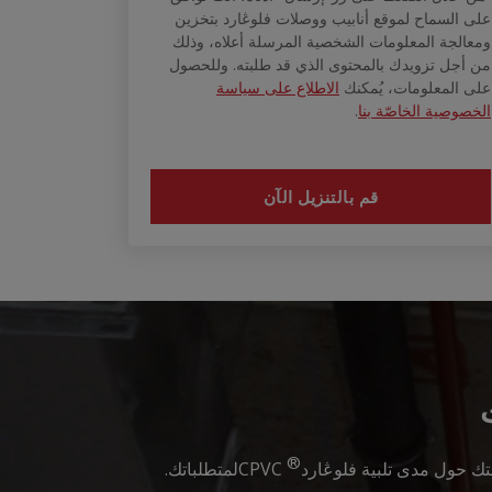
على السماح لموقع أنابيب ووصلات فلوڠارد بتخزين
ومعالجة المعلومات الشخصية المرسلة أعلاه، وذلك
من أجل تزويدك بالمحتوى الذي قد طلبته. وللحصول
على المعلومات، يُمكنك
الاطلاع على سياسة
الخصوصية الخاصّة بنا
.
®
تك حول مدى تلبية فلوڠارد
CPVCلمتطلباتك.