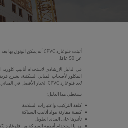
أثبتت فلوڠارد CPVC أنه يمكن الوثوق ب
عن 50 عامًا.
في الدليل الإرشادي لاستخدام أنابيب كلوريد ا
المكلور لأصحاب المباني السكنية، يشرح فريقنا
تُعد فلوڠارد CPVC الخيار الأفضل في المباني السكنية.
سيغطي هذا الدليل:
كلفة التركيب واعتبارات السلامة
كيفية مقارنة مواد أنابيب السباكة
تأثيرها على المدى الطويل
مزايا استخدام أنظمة السباكة من فلوڠارد CPVC