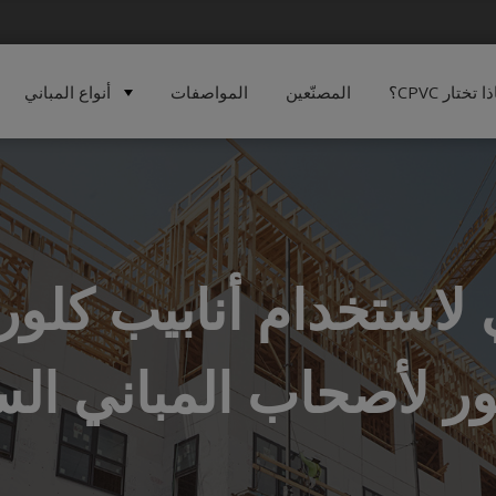
 تختار CPVC؟
المصنّعين
المواصفات
أنواع المباني
 لاستخدام أنابيب كلوري
ور لأصحاب المباني الس